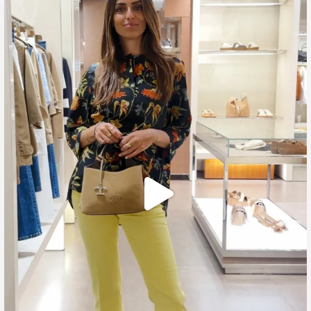
🍃 Entriamo da Dev in @galleriacavour1959 a
...
39
2