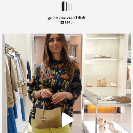
galleriacavour1959
1.145
🍃 Entriamo da Dev in @galleriacavour1959 a
...
39
2