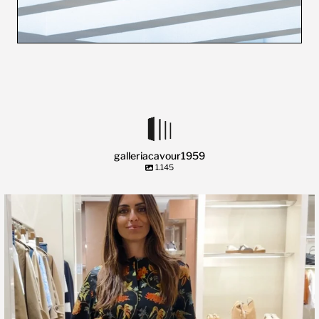
galleriacavour1959
1.145
🍃 Entriamo da Dev in @galleriacavour1959 a
...
39
2