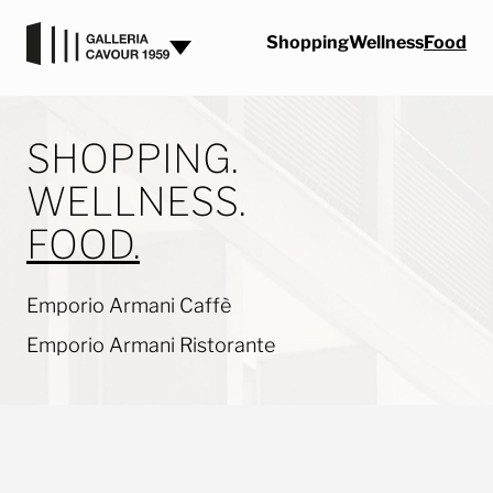
Vai al contenuto
Shopping
Wellness
Food
SHOPPING.
WELLNESS.
FOOD.
Emporio Armani Caffè
Emporio Armani Ristorante