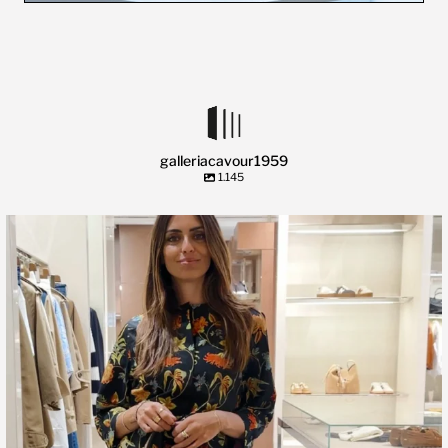
galleriacavour1959
1.145
🍃 Entriamo da Dev in @galleriacavour1959 a
...
39
2