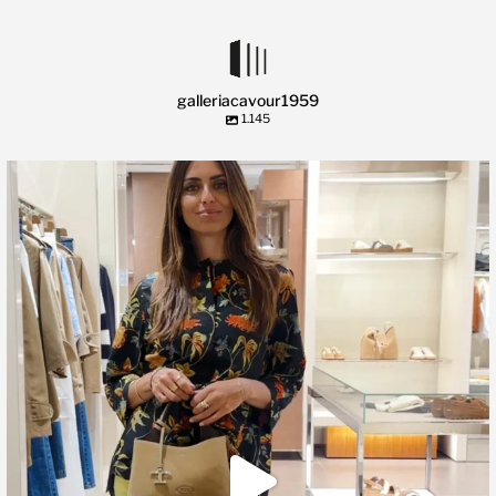
galleriacavour1959
1.145
🍃 Entriamo da Dev in @galleriacavour1959 a
...
39
2