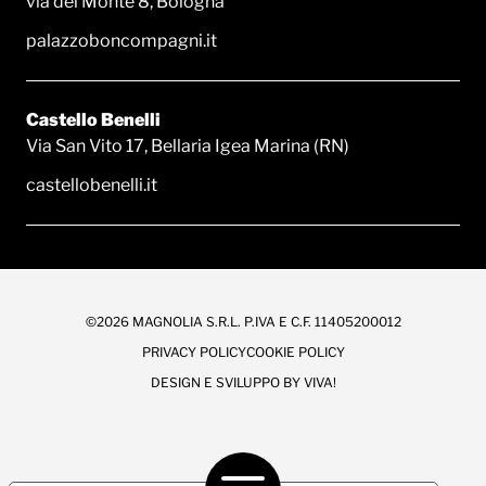
via del Monte 8, Bologna
palazzoboncompagni.it
Castello Benelli
Via San Vito 17, Bellaria Igea Marina (RN)
castellobenelli.it
©2026 MAGNOLIA S.R.L. P.IVA E C.F. 11405200012
PRIVACY POLICY
COOKIE POLICY
DESIGN E SVILUPPO BY
VIVA!