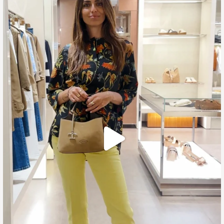
🍃 Entriamo da Dev in @galleriacavour1959 a
...
39
2