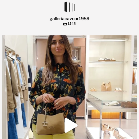
galleriacavour1959
1.145
🍃 Entriamo da Dev in @galleriacavour1959 a
...
39
2