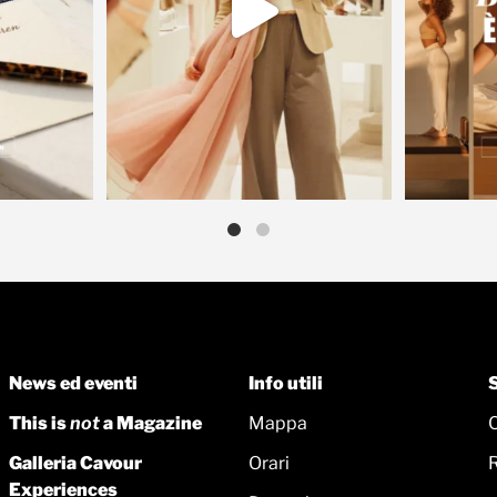
News ed eventi
Info utili
This is
not
a Magazine
Mappa
Galleria Cavour
Orari
Experiences