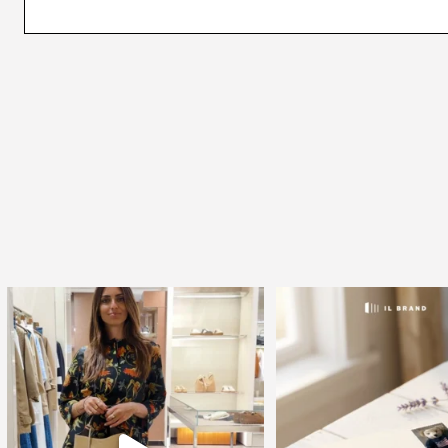
🍃 Entriamo da Dev in @galleriacavour1959
🇺🇸 Quando la moda diven
a
...
Il 9
...
39
2
16
0