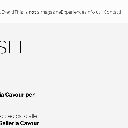
Eventi
This is
not
a magazine
Experiences
Info utili
Contatti
SEI
ia Cavour per
to dedicato alle
alleria Cavour