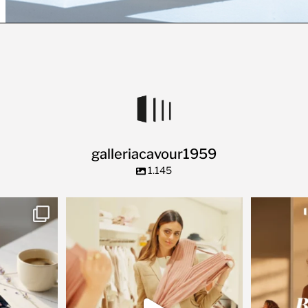
galleriacavour1959
1.145
ta storia.
✨ Due piani di pura bellezza, nel cuore di
...
🌿 C’è un 
20
1