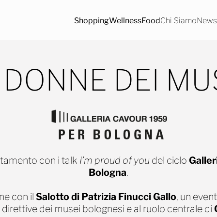
Shopping
Wellness
Food
Chi Siamo
News/
 DONNE DEI MU
amento con i talk
I’m proud of you
del ciclo
Galler
Bologna
.
ne con il
Salotto di Patrizia Finucci Gallo
, un even
 direttive dei musei bolognesi e al ruolo centrale di
G