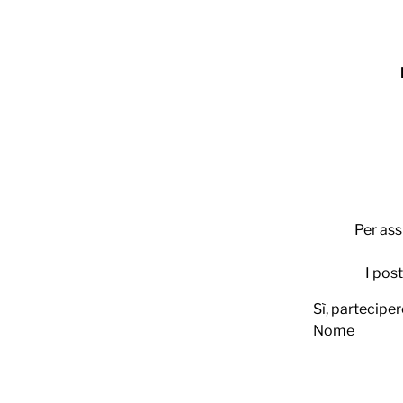
Per ass
I pos
Sì, partecipe
Nome