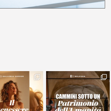
modo di passare un sabato a
🏛️ Dal 4 al 7 giugno, Bologna si veste da
Bologna che
...
festa.
...
23
0
68
2