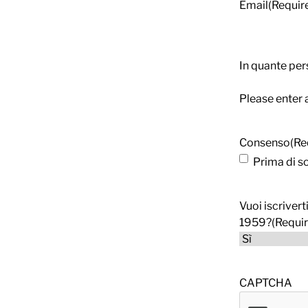
Email
(Requir
In quante per
Please enter
Consenso
(Re
Prima di s
Vuoi iscrivert
1959?
(Requi
CAPTCHA