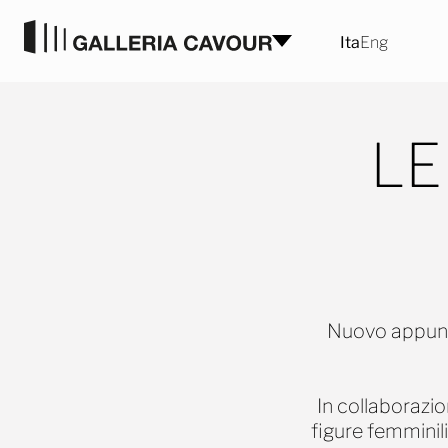
Vai al contenuto
Ita
Eng
LE
Nuovo appunt
In collaborazio
figure femminili