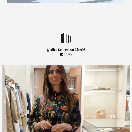
galleriacavour1959
1.145
🍃 Entriamo da Dev in @galleriacavour1959 a
...
39
2