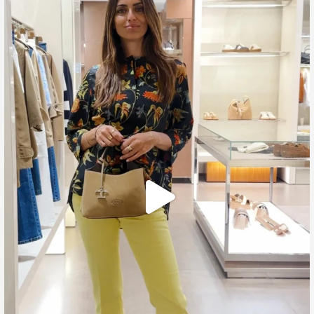
🍃 Entriamo da Dev in @galleriacavour1959 a
...
39
2