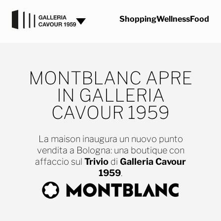
Vai al contenuto
Shopping
Wellness
Food
MONTBLANC APRE
IN GALLERIA
CAVOUR 1959
La maison inaugura un nuovo punto
vendita a Bologna: una boutique con
affaccio sul
Trivio
di
Galleria Cavour
1959
.