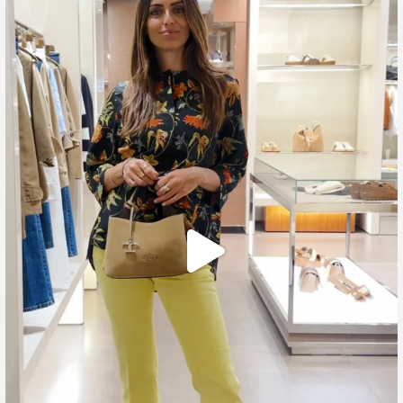
🍃 Entriamo da Dev in @galleriacavour1959 a
...
39
2