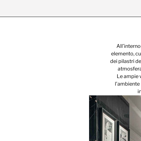
All’intern
elemento, cur
dei pilastri d
atmosfera
Le ampie v
l’ambiente 
i