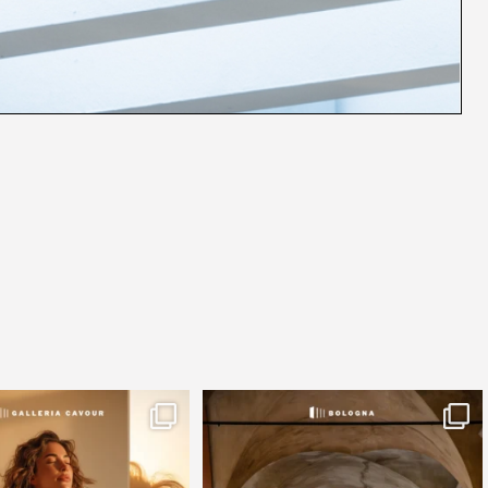
modo di passare un sabato a
🏛️ Dal 4 al 7 giugno, Bologna si veste da
Bologna che
...
festa.
...
23
0
68
2