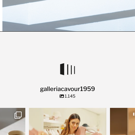
galleriacavour1959
1.145
ta storia.
✨ Due piani di pura bellezza, nel cuore di
...
🌿 C’è un 
20
1