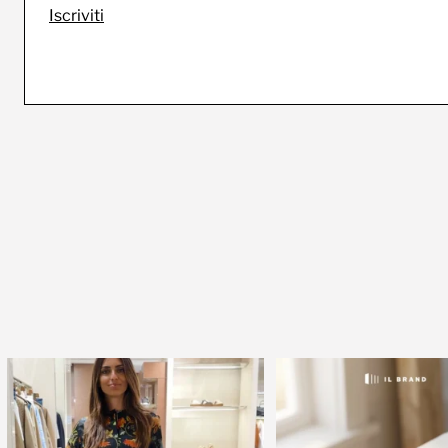
Iscriviti
🍃 Entriamo da Dev in @galleriacavour1959
🇺🇸 Quando la moda diven
a
...
Il 9
...
39
2
16
0