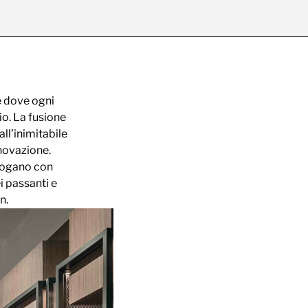
e dove ogni
io. La fusione
all’inimitabile
nnovazione.
alogano con
i passanti e
n.