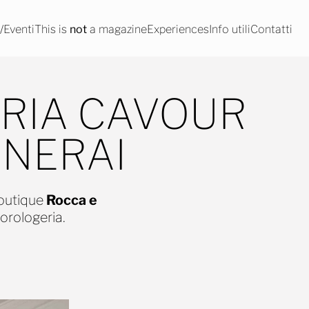
Eventi
This is
not
a magazine
Experiences
Info utili
Contatti
ERIA CAVOUR
ANERAI
boutique
Rocca e
 orologeria.