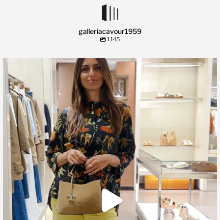
galleriacavour1959
1.145
🍃 Entriamo da Dev in @galleriacavour1959 a
...
39
2