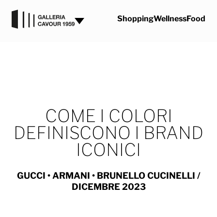
Vai al contenuto
Shopping
Wellness
Food
COME I COLORI
DEFINISCONO I BRAND
ICONICI
GUCCI
•
ARMANI
•
BRUNELLO CUCINELLI
/
DICEMBRE 2023