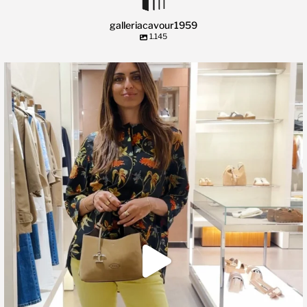
galleriacavour1959
1.145
🍃 Entriamo da Dev in @galleriacavour1959 a
...
39
2