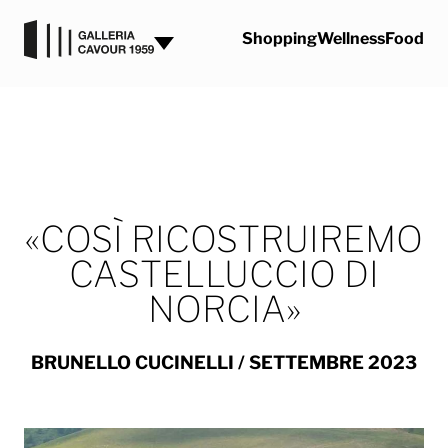
Vai al contenuto
Shopping
Wellness
Food
«COSÌ RICOSTRUIREMO
CASTELLUCCIO DI
NORCIA»
BRUNELLO CUCINELLI
/ SETTEMBRE 2023