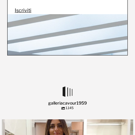
Iscriviti
galleriacavour1959
1.145
🍃 Entriamo da Dev in @galleriacavour1959 a
...
39
2