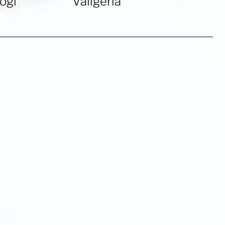
logi
Valigeria