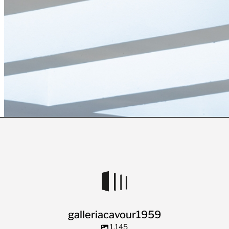
galleriacavour1959
1.145