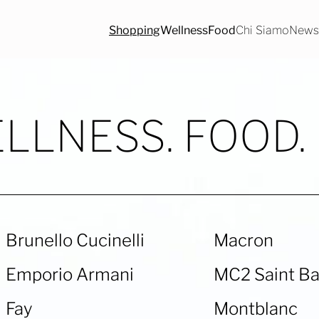
Shopping
Wellness
Food
Chi Siamo
News/
LLNESS.
FOOD.
Brunello Cucinelli
Macron
Emporio Armani
MC2 Saint Ba
Fay
Montblanc