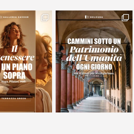
modo di passare un sabato a
🏛️ Dal 4 al 7 giugno, Bologna si veste da
Bologna che
...
festa.
...
23
0
68
2