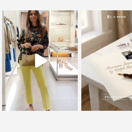
🍃 Entriamo da Dev in @galleriacavour1959
🇺🇸 Quando la moda diven
a
...
Il 9
...
39
2
16
0