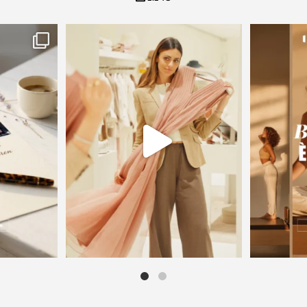
ta storia.
✨ Due piani di pura bellezza, nel cuore di
...
🌿 C’è un 
20
1