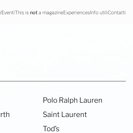
Eventi
This is
not
a magazine
Experiences
Info utili
Contatti
Polo Ralph Lauren
rth
Saint Laurent
Tod’s